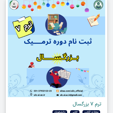
ترم ۷ بزرگسال
مجازی-آنلاین
کلاس
دانشجویان